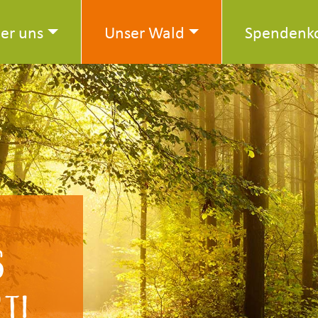
er uns
Unser Wald
Spendenk
s
t!