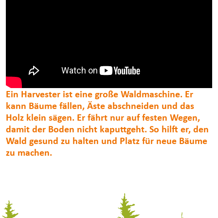
Ein Harvester ist eine große Waldmaschine. Er
kann Bäume fällen, Äste abschneiden und das
Holz klein sägen. Er fährt nur auf festen Wegen,
damit der Boden nicht kaputtgeht. So hilft er, den
Wald gesund zu halten und Platz für neue Bäume
zu machen.